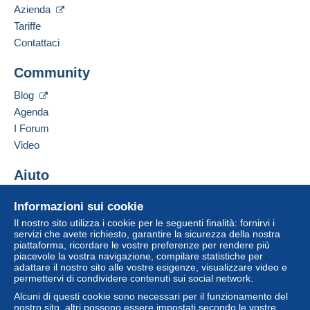
Azienda
Lingue parlate:
Zona 2
Francese,
Inglese (Regno Unito)
Tariffe
Contattaci
Indirizzo professionale:
Questa zona comprende
un paese
.
FRANCOIS JARRY
Community
71 BIS BOULEVARD DU GENERAL GIRAUD
Lettera tracciata (lettera normale/piccola)
94100
SAINT MAUR DES FOSSES
Blog
Francia
Agenda
Pagamento con:
I Forum
Aggiungere questo venditore ai preferiti
Da 1gr a 99gr
Video
Contattare il venditore
3,60 €
Inserisci questo venditore in Lista Nera
Aiuto
Per accedere alle informazioni
Da 100gr a 249gr
sulla consegna, è necessario
Centro assistenza
essere un utente registrato ed
5,74 €
Informazioni sui cookie
Acquistare su Delcampe
effettuare il login.
Il nostro sito utilizza i cookie per le seguenti finalità: fornirvi i
Da 250gr a 499gr
Vendere su Delcampe
servizi che avete richiesto, garantire la sicurezza della nostra
Registr
piattaforma, ricordare le vostre preferenze per rendere più
Un sito sicuro
Login
7,91 €
ati
piacevole la vostra navigazione, compilare statistiche per
adattare il nostro sito alle vostre esigenze, visualizzare video e
A partire da 500gr
permettervi di condividere contenuti sui social network.
999,00 €
Alcuni di questi cookie sono necessari per il funzionamento del
nostro sito, altri possono essere impostati secondo le vostre