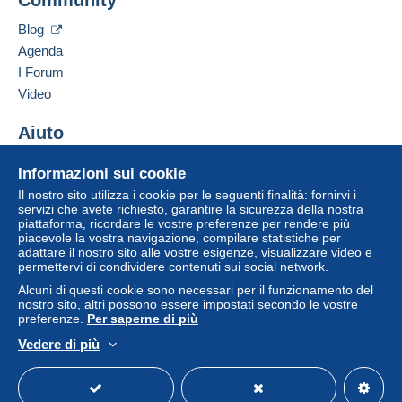
Community
KANNIKESE-3 SARU KÜLA, MÕNISTE VALD
Zona 1
VÕRU MAAKOND
Blog
66009
SARU KYLA
Agenda
Zona 2
Estonia
I Forum
Video
Zona 3
Aggiungere questo venditore ai preferiti
Contattare il venditore
Aiuto
Inserisci questo venditore in Lista Nera
Questa zona comprende
un paese
.
Per accedere alle informazioni
Centro assistenza
sulla consegna, è necessario
Informazioni sui cookie
Lettera (formato normale/piccolo)
essere un utente registrato ed
Acquistare su Delcampe
Il nostro sito utilizza i cookie per le seguenti finalità: fornirvi i
effettuare il login.
Vendere su Delcampe
servizi che avete richiesto, garantire la sicurezza della nostra
Pagamento con:
piattaforma, ricordare le vostre preferenze per rendere più
Un sito sicuro
Registr
piacevole la vostra navigazione, compilare statistiche per
Login
ati
Da 0,01 € a 19,99 €
adattare il nostro sito alle vostre esigenze, visualizzare video e
permettervi di condividere contenuti sui social network.
1,80 €
Alcuni di questi cookie sono necessari per il funzionamento del
nostro sito, altri possono essere impostati secondo le vostre
Da 20,00 € a 79,99 €
preferenze.
Per saperne di più
8,30 €
Vedere di più
Italiano
USD
Versione standard
Americ
A partire da 80,00 €
0,00 €