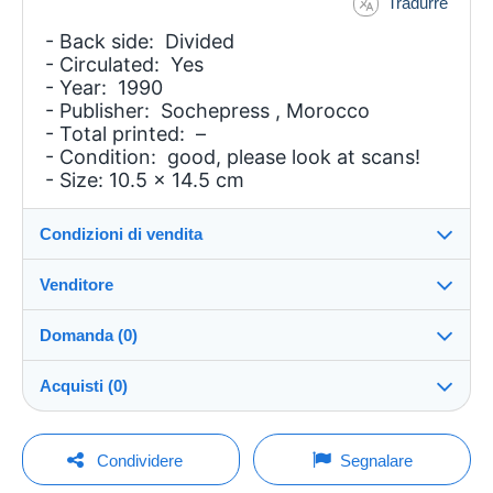
Tradurre
- Back side: Divided
- Circulated: Yes
- Year: 1990
- Publisher: Sochepress , Morocco
- Total printed: –
- Condition: good, please look at scans!
- Size: 10.5 x 14.5 cm
Condizioni di vendita
Venditore
Dettagli delle condizioni di vendita
Domanda (0)
Invio
jaanhus
100%
(13158x)
Spedizione dopo il pagamento entro 14 giorni
Acquisti (0)
PRO
Negozio
Garanzia:
Diritto di recesso
|
Spese di restituzione a carico
Per inviare una domanda devi aprire una
Ultimo aggiornamento: 03:38:13
Condividere
Segnalare
dell'acquirente.
sessione.
Cognome:
Per conoscere i termini per il reso e per il rimborso