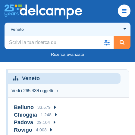
Veneto
Ricerca avanzata
Veneto
Vedi i 265.439 oggetti
Belluno
33.579
Chioggia
1.248
Padova
29.104
Rovigo
4.008