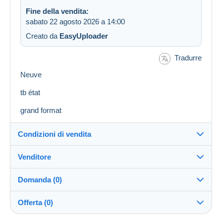
Fine della vendita:
sabato 22 agosto 2026 a 14:00
Creato da
EasyUploader
Tradurre
Neuve
tb état
grand format
Condizioni di vendita
Venditore
Destinazione:
Vedi l'elenco dei paesi
Domanda (0)
bajec51
100%
(16750x)
Invio:
Offerta (0)
Invio dopo il pagamento
PRO
Negozio
Spese: