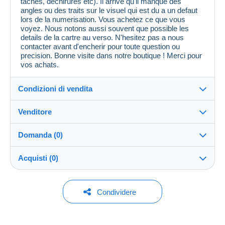
taches, dechirures etc). Il arrive qu'il manque des
angles ou des traits sur le visuel qui est du a un defaut
lors de la numerisation. Vous achetez ce que vous
voyez. Nous notons aussi souvent que possible les
details de la cartre au verso. N'hesitez pas a nous
contacter avant d'encherir pour toute question ou
precision. Bonne visite dans notre boutique ! Merci pour
vos achats.
Condizioni di vendita
Venditore
Dettagli delle condizioni di vendita
Domanda (0)
Invio
cpcr958
100%
(21646x)
Spedizione dopo il pagamento entro 7 giorni
Acquisti (0)
PRO
Negozio
Garanzia:
Diritto di recesso
|
Spese di restituzione a carico
Per inviare una domanda devi aprire una
Ultimo aggiornamento: 02:20:00
Condividere
dell'acquirente.
sessione.
Cognome:
Per conoscere i termini per il reso e per il rimborso
CPCR 95
Nessun acquisto per il momento. Fallo per primo!
dell'oggetto
consulta la Carta Delcampe
.
Aprire una sessione