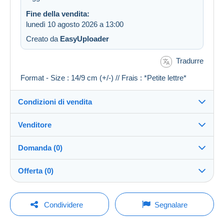
Fine della vendita:
lunedì 10 agosto 2026 a 13:00
Creato da
EasyUploader
Tradurre
Format - Size : 14/9 cm (+/-) // Frais : *Petite lettre*
Condizioni di vendita
Venditore
Destinazione:
Vedi l'elenco dei paesi
Domanda (0)
jackies62
100%
(46955x)
Invio:
Offerta (0)
Invio dopo il pagamento
Negozio
Spese:
La vendita sarà prolungata di un minuto se l'offerta
A carico dell'acquirente
Per inviare una domanda devi aprire una
viene fatta meno di un minuto prima della scadenza.
Condividere
Segnalare
sessione.
Iscritto da:
Metodi di pagamento: