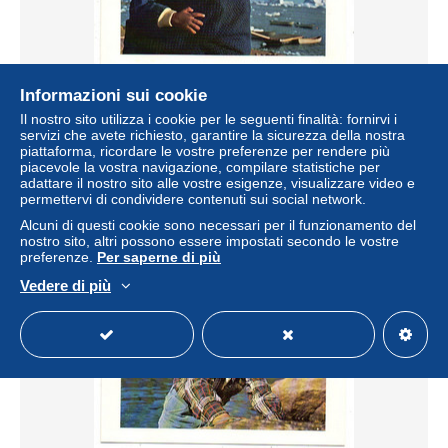
Informazioni sui cookie
GROENLAND--Phot Peter Juul --Enfant et mère
Il nostro sito utilizza i cookie per le seguenti finalità: fornirvi i
..............carte double ..............à saisir
servizi che avete richiesto, garantire la sicurezza della nostra
± 0,72 USD
piattaforma, ricordare le vostre preferenze per rendere più
piacevole la vostra navigazione, compilare statistiche per
adattare il nostro sito alle vostre esigenze, visualizzare video e
Stato
Residenziale
permettervi di condividere contenuti sui social network.
Alcuni di questi cookie sono necessari per il funzionamento del
nostro sito, altri possono essere impostati secondo le vostre
preferenze.
Per saperne di più
Vedere di più