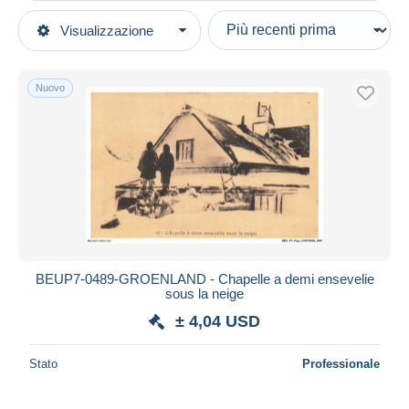
Tipo di vendita
Visualizzazione
Categorie principali
In corso
Cartoline
Prezzo fisso
Europa
Nuovo
Asta con offerte
Groenlandia
Aste senza offerte
Casa d'aste
Venduti
Durata
Tutte le durate
Nuovo da
giorni
BEUP7-0489-GROENLAND - Chapelle a demi ensevelie
sous la neige
Chiude fra
ora
± 4,04 USD
Prezzo
Stato
Professionale
Dalle
a
USD
USD
Solo sconto