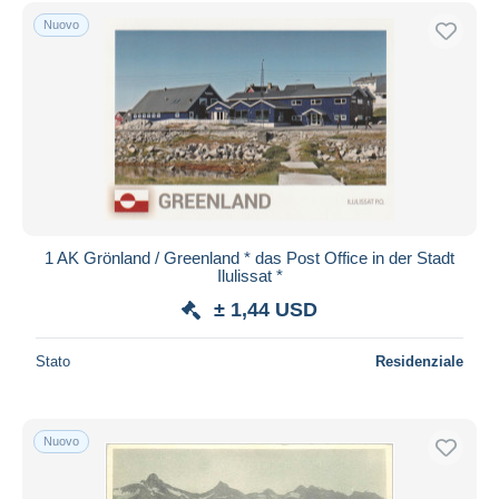
Spedizione gratuita
Nuovo
Metodi di pagamento
PayPal
Bonifico bancario
Visa
Mastercard
Bancontact
iDeal
1 AK Grönland / Greenland * das Post Office in der Stadt
Ilulissat *
Maestro
± 1,44 USD
Deselezionare tutto
Residenza del venditore
Stato
Residenziale
Tutto il mondo
Nuovo