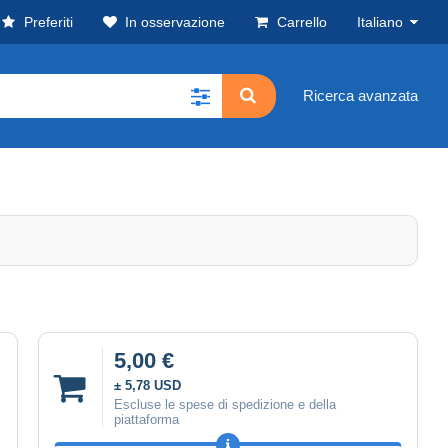
Preferiti
In osservazione
Carrello
Italiano
Ricerca avanzata
5,00 €
± 5,78 USD
Escluse le spese di spedizione e della
piattaforma