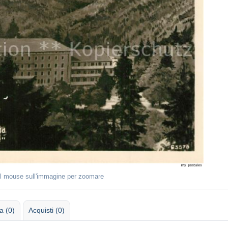
il mouse sull'immagine per zoomare
 (0)
Acquisti (0)