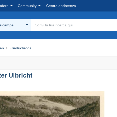
ndere
Community
Centro assistenza
Delcampe
gen
Friedrichroda
er Ulbricht