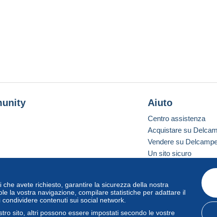
unity
Aiuto
Centro assistenza
Acquistare su Delca
Vendere su Delcamp
Un sito sicuro
vizi che avete richiesto, garantire la sicurezza della nostra
one standard
le la vostra navigazione, compilare statistiche per adattare il
i condividere contenuti sui social network.
tro sito, altri possono essere impostati secondo le vostre