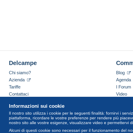
Delcampe
Comm
Chi siamo?
Blog
Azienda
Agenda
Tariffe
I Forum
Contattaci
Video
Informazioni sui cookie
Il nostro sito utilizza i cookie per le seguenti finalità: fornirvi i ser
Italiano
USD
America/Indiana/Vevay
Versi
piattaforma, ricordare le vostre preferenze per rendere più piacevo
nostro sito alle vostre esigenze, visualizzare video e permettervi d
Alcuni di questi cookie sono necessari per il funzionamento del nos