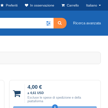
Preferiti
In osservazione
Carrello
Italiano
Ricerca avanzata
4,00 €
± 4,61 USD
Escluse le spese di spedizione e della
piattaforma