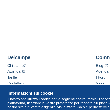
Delcampe
Comm
Chi siamo?
Blog
Azienda
Agenda
Tariffe
I Forum
Contattaci
Video
Informazioni sui cookie
Il nostro sito utilizza i cookie per le seguenti finalità: fornirvi i ser
Italiano
USD
America/Indiana/Vevay
Versi
piattaforma, ricordare le vostre preferenze per rendere più piacevo
nostro sito alle vostre esigenze, visualizzare video e permettervi d