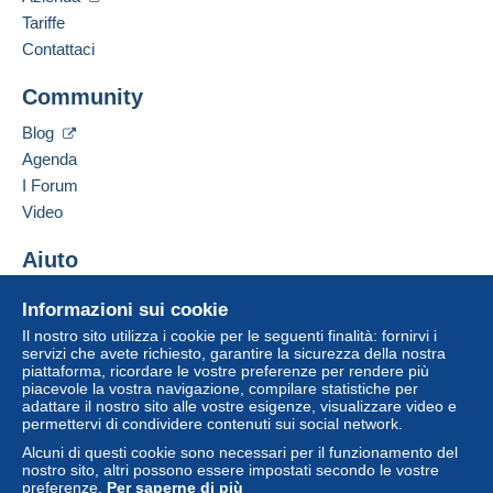
Da 1gr a 19gr
Lingue parlate:
Tariffe
1,96 €
Francese,
Inglese (Regno Unito),
Tedesco
Contattaci
Da 20gr a 100gr
Community
Aggiungere questo venditore ai preferiti
4,15 €
Contattare il venditore
Blog
Inserisci questo venditore in Lista Nera
Da 101gr a 250gr
Agenda
9,85 €
I Forum
Da 251gr a 500gr
Video
14,55 €
Aiuto
Da 501gr a 2000gr
Centro assistenza
Informazioni sui cookie
26,50 €
Acquistare su Delcampe
Il nostro sito utilizza i cookie per le seguenti finalità: fornirvi i
Vendere su Delcampe
A partire da 2001gr
servizi che avete richiesto, garantire la sicurezza della nostra
piattaforma, ricordare le vostre preferenze per rendere più
Un sito sicuro
555,00 €
piacevole la vostra navigazione, compilare statistiche per
adattare il nostro sito alle vostre esigenze, visualizzare video e
permettervi di condividere contenuti sui social network.
Lettera tracciata (lettera normale/piccola)
Alcuni di questi cookie sono necessari per il funzionamento del
nostro sito, altri possono essere impostati secondo le vostre
Pagamento con:
preferenze.
Per saperne di più