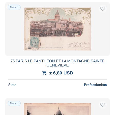
Solo sconto
Nuovo
Spedizione gratuita
Metodi di pagamento
PayPal
Bonifico bancario
Visa
Mastercard
Bancontact
75 PARIS LE PANTHEON ET LA MONTAGNE SAINTE
iDeal
GENEVIEVE
Maestro
± 6,80 USD
Deselezionare tutto
Stato
Professionista
Residenza del venditore
Tutto il mondo
Nuovo