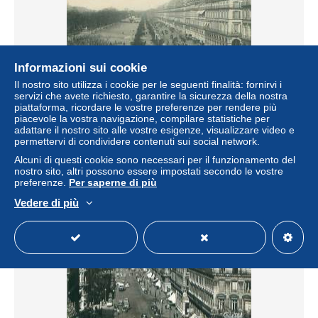
Informazioni sui cookie
Il nostro sito utilizza i cookie per le seguenti finalità: fornirvi i
servizi che avete richiesto, garantire la sicurezza della nostra
75 - PARIS - Perspective de la Rue de Rivoli
piattaforma, ricordare le vostre preferenze per rendere più
piacevole la vostra navigazione, compilare statistiche per
± 1,14 USD
adattare il nostro sito alle vostre esigenze, visualizzare video e
permettervi di condividere contenuti sui social network.
Stato
Professionale
Alcuni di questi cookie sono necessari per il funzionamento del
nostro sito, altri possono essere impostati secondo le vostre
preferenze.
Per saperne di più
Vedere di più