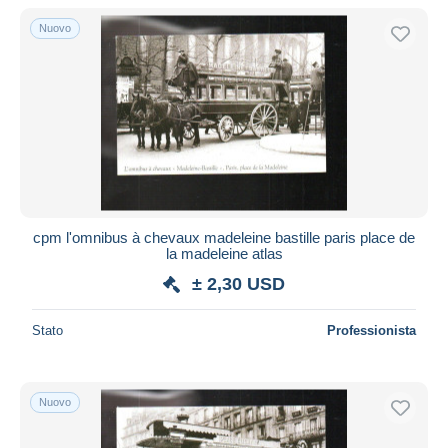
Solo sconto
Nuovo
Spedizione gratuita
Metodi di pagamento
PayPal
Bonifico bancario
Visa
Mastercard
Bancontact
cpm l'omnibus à chevaux madeleine bastille paris place de
iDeal
la madeleine atlas
Maestro
± 2,30 USD
Deselezionare tutto
Stato
Professionista
Residenza del venditore
Tutto il mondo
Nuovo