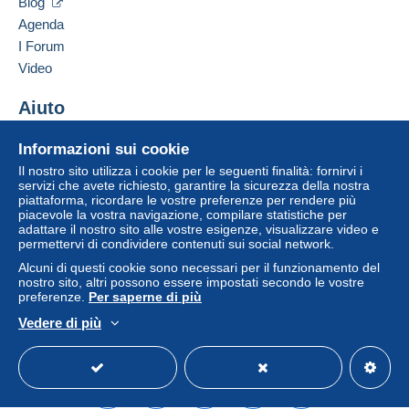
Blog
Francia
Zona 2
Agenda
I Forum
Aggiungere questo venditore ai preferiti
Zona 3
Video
Contattare il venditore
Inserisci questo venditore in Lista Nera
Aiuto
Questa zona comprende
4 paesi
.
Centro assistenza
Informazioni sui cookie
Lettera (formato normale/piccolo)
Acquistare su Delcampe
Il nostro sito utilizza i cookie per le seguenti finalità: fornirvi i
Vendere su Delcampe
servizi che avete richiesto, garantire la sicurezza della nostra
Pagamento con:
Per accedere alle informazioni
piattaforma, ricordare le vostre preferenze per rendere più
Un sito sicuro
piacevole la vostra navigazione, compilare statistiche per
sulla consegna, è necessario
Da 1 a 3 oggetti
adattare il nostro sito alle vostre esigenze, visualizzare video e
essere un utente registrato ed
permettervi di condividere contenuti sui social network.
effettuare il login.
2,10 €
Alcuni di questi cookie sono necessari per il funzionamento del
A partire da 4
nostro sito, altri possono essere impostati secondo le vostre
Registr
Login
preferenze.
Per saperne di più
ati
3,40 €
Vedere di più
Italiano
USD
Versione standard
Americ
Lettera raccomandata (lettera
normale/piccola) (con tracciamento)
Pagamento con: