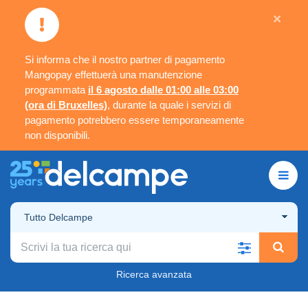
×
Si informa che il nostro partner di pagamento
Mangopay effettuerà una manutenzione
programmata
il 6 agosto dalle 01:00 alle 03:00
(ora di Bruxelles)
, durante la quale i servizi di
pagamento potrebbero essere temporaneamente
non disponibili.
Tutto Delcampe
Ricerca avanzata