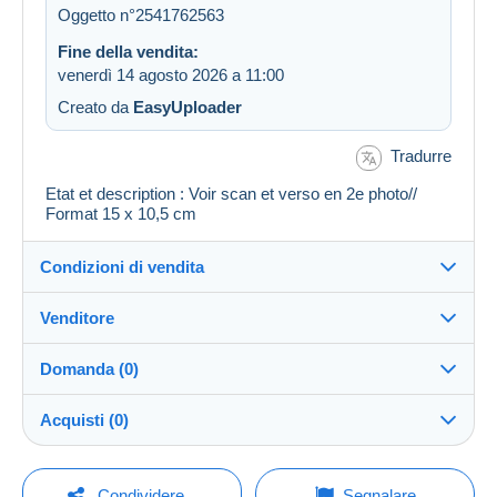
Oggetto n°2541762563
Fine della vendita:
venerdì 14 agosto 2026 a 11:00
Creato da
EasyUploader
Tradurre
Etat et description : Voir scan et verso en 2e photo//
Format 15 x 10,5 cm
Condizioni di vendita
Venditore
Dettagli delle condizioni di vendita
Domanda (0)
Invio
regislmx
100%
(63001x)
Spedizione dopo il pagamento entro 14 giorni
Acquisti (0)
PRO
Negozio
Garanzia:
Diritto di recesso
|
Spese di restituzione a carico
Per inviare una domanda devi aprire una
Ultimo aggiornamento: 23:52:39
Condividere
Segnalare