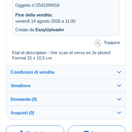
Oggetto n°2541094916
Fine della vendita:
venerdì 14 agosto 2026 a 11:00
Creato da
EasyUploader
Tradurre
Etat et description : Voir scan et verso en 2e photo//
Format 15 x 10,5 cm
Condizioni di vendita
Venditore
Dettagli delle condizioni di vendita
Domanda (0)
Invio
regislmx
100%
(63010x)
Spedizione dopo il pagamento entro 14 giorni
Acquisti (0)
PRO
Negozio
Garanzia:
Diritto di recesso
|
Spese di restituzione a carico
Per inviare una domanda devi aprire una
Ultimo aggiornamento: 07:38:59