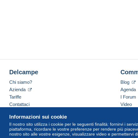
Delcampe
Comm
Chi siamo?
Blog
Azienda
Agenda
Tariffe
I Forum
Contattaci
Video
Informazioni sui cookie
Il nostro sito utilizza i cookie per le seguenti finalità: fornirvi i ser
Italiano
USD
America/Indiana/Vevay
Versi
piattaforma, ricordare le vostre preferenze per rendere più piacevo
nostro sito alle vostre esigenze, visualizzare video e permettervi d