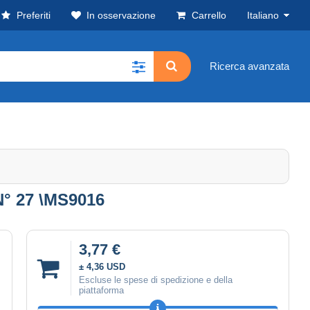
Preferiti
In osservazione
Carrello
Italiano
Ricerca avanzata
N° 27 \MS9016
3,77 €
± 4,36 USD
Escluse le spese di spedizione e della
piattaforma