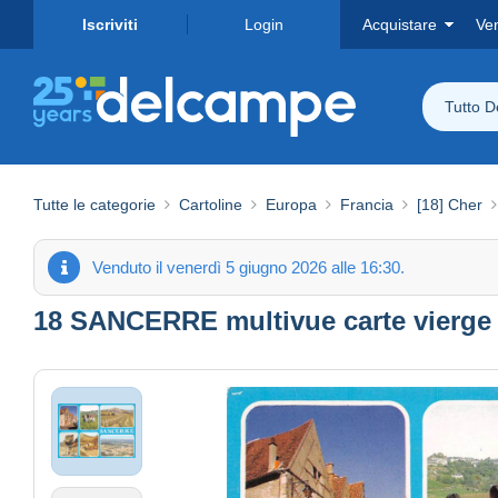
Iscriviti
Login
Acquistare
Ve
Tutto 
Tutte le categorie
Cartoline
Europa
Francia
[18] Cher
Venduto il venerdì 5 giugno 2026 alle 16:30.
18 SANCERRE multivue carte vierge 