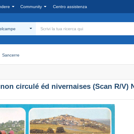
ndere
Community
Centro assistenza
Delcampe
Sancerre
non circulé éd nivernaises (Scan R/V) 