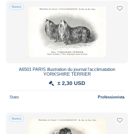
Spedizione gratuita
Nuovo
Metodi di pagamento
PayPal
Bonifico bancario
Visa
Mastercard
Bancontact
iDeal
A6501 PARIS illustration du journal l'acclimatation
YORKSHIRE TERRIER
Maestro
± 2,30 USD
Deselezionare tutto
Residenza del venditore
Stato
Professionista
Tutto il mondo
Nuovo