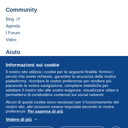
Mondial Collection
Community
13 CHEMIN DE TORREILLES
Zona 1
66510
Saint-Hippolyte
Blog
Francia
Agenda
Zona 2
I Forum
Aggiungere questo venditore ai preferiti
Video
Questa zona comprende
un paese
.
Contattare il venditore
Inserisci questo venditore in Lista Nera
Aiuto
Metodo di spedizione
Per accedere alle informazioni
sulla consegna, è necessario
Centro assistenza
essere un utente registrato ed
Pagamento con:
Informazioni sui cookie
Acquistare su Delcampe
effettuare il login.
Il nostro sito utilizza i cookie per le seguenti finalità: fornirvi i
Vendere su Delcampe
Lettera (formato normale/piccolo)
servizi che avete richiesto, garantire la sicurezza della nostra
Registr
piattaforma, ricordare le vostre preferenze per rendere più
Un sito sicuro
Login
2,50 €
ati
piacevole la vostra navigazione, compilare statistiche per
adattare il nostro sito alle vostre esigenze, visualizzare video e
Lettera tracciata (lettera normale/piccola)
permettervi di condividere contenuti sui social network.
4,00 €
Alcuni di questi cookie sono necessari per il funzionamento del
nostro sito, altri possono essere impostati secondo le vostre
preferenze.
Per saperne di più
Lettera raccomandata (formato normale/piccolo)
e assicurata (con tracciamento)
Vedere di più
Italiano
USD
Versione standard
Americ
8,00 €