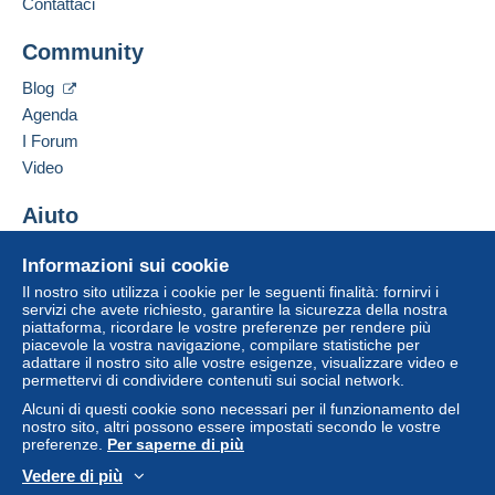
Contattaci
Indirizzo professionale:
Mondial Collection
Community
13 CHEMIN DE TORREILLES
Zona 1
66510
Saint-Hippolyte
Blog
Francia
Agenda
Zona 2
I Forum
Aggiungere questo venditore ai preferiti
Video
Questa zona comprende
un paese
.
Contattare il venditore
Inserisci questo venditore in Lista Nera
Aiuto
Metodo di spedizione
Per accedere alle informazioni
sulla consegna, è necessario
Centro assistenza
essere un utente registrato ed
Pagamento con:
Informazioni sui cookie
Acquistare su Delcampe
effettuare il login.
Il nostro sito utilizza i cookie per le seguenti finalità: fornirvi i
Vendere su Delcampe
Lettera (formato normale/piccolo)
servizi che avete richiesto, garantire la sicurezza della nostra
Registr
piattaforma, ricordare le vostre preferenze per rendere più
Un sito sicuro
Login
2,50 €
ati
piacevole la vostra navigazione, compilare statistiche per
adattare il nostro sito alle vostre esigenze, visualizzare video e
Lettera tracciata (lettera normale/piccola)
permettervi di condividere contenuti sui social network.
4,00 €
Alcuni di questi cookie sono necessari per il funzionamento del
nostro sito, altri possono essere impostati secondo le vostre
preferenze.
Per saperne di più
Lettera raccomandata (formato normale/piccolo)
e assicurata (con tracciamento)
Vedere di più
Italiano
USD
Versione standard
Americ