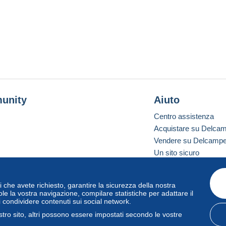
unity
Aiuto
Centro assistenza
Acquistare su Delca
Vendere su Delcamp
Un sito sicuro
vizi che avete richiesto, garantire la sicurezza della nostra
one standard
le la vostra navigazione, compilare statistiche per adattare il
i condividere contenuti sui social network.
tro sito, altri possono essere impostati secondo le vostre
zo
e
privacy
.
Gestione dei cookie