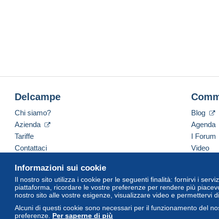
Delcampe
Comm
Chi siamo?
Blog
Azienda
Agenda
Tariffe
I Forum
Contattaci
Video
Informazioni sui cookie
Il nostro sito utilizza i cookie per le seguenti finalità: fornirvi i ser
Italiano
USD
America/Indiana/Vevay
Versi
piattaforma, ricordare le vostre preferenze per rendere più piacevo
nostro sito alle vostre esigenze, visualizzare video e permettervi d
Alcuni di questi cookie sono necessari per il funzionamento del nos
preferenze.
Per saperne di più
© Delcampe International Srl. Tutti i diritti riservati.
Termini di utiliz