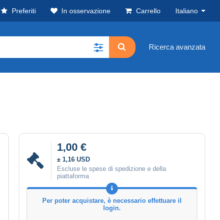
Preferiti
In osservazione
Carrello
Italiano
Ricerca avanzata
1,00 €
± 1,16 USD
Escluse le spese di spedizione e della
piattaforma
Per poter acquistare, è necessario effettuare il
login.