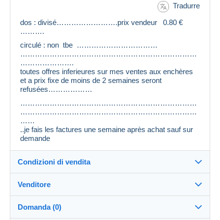
Tradurre
dos : divisé…………………….prix vendeur 0.80 €
……….
circulé : non tbe ……………………………
………………………………………………………………
………………….
toutes offres inferieures sur mes ventes aux enchères
et a prix fixe de moins de 2 semaines seront
refusées………………
………………………………………………………………
………………………………………………………………
……
..je fais les factures une semaine après achat sauf sur
demande
Condizioni di vendita
Venditore
Dettagli delle condizioni di vendita
Domanda (0)
Invio
papilulu
100%
(23752x)