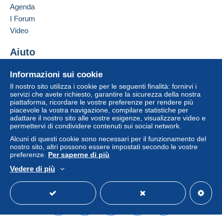
Agenda
Per una maggiore sicurezza, il venditore ti
I Forum
chiede di optare per un metodo di spedizione
Video
con tracciabilità per gli acquisti:
da 30,00 € di acquisti.
Aiuto
Centro assistenza
Informazioni sui cookie
Zona 1
Acquistare su Delcampe
Il nostro sito utilizza i cookie per le seguenti finalità: fornirvi i
Vendere su Delcampe
servizi che avete richiesto, garantire la sicurezza della nostra
Zona 2
piattaforma, ricordare le vostre preferenze per rendere più
Un sito sicuro
piacevole la vostra navigazione, compilare statistiche per
adattare il nostro sito alle vostre esigenze, visualizzare video e
Zona 3
permettervi di condividere contenuti sui social network.
Alcuni di questi cookie sono necessari per il funzionamento del
nostro sito, altri possono essere impostati secondo le vostre
Questa zona comprende
11 paesi
.
preferenze.
Per saperne di più
Vedere di più
Lettera (formato normale/piccolo)
Italiano
USD
Versione standard
Americ
Pagamento con:
Da 1 a 3 oggetti