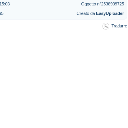
15:03
Oggetto n°2538939725
35
Creato da
EasyUploader
Tradurre