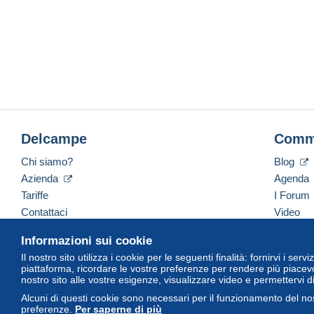
Delcampe
Comm
Chi siamo?
Blog
Azienda
Agenda
Tariffe
I Forum
Contattaci
Video
Informazioni sui cookie
Il nostro sito utilizza i cookie per le seguenti finalità: fornirvi i ser
Italiano
USD
America/Indiana/Vevay
Versi
piattaforma, ricordare le vostre preferenze per rendere più piacevo
nostro sito alle vostre esigenze, visualizzare video e permettervi d
Alcuni di questi cookie sono necessari per il funzionamento del nos
preferenze.
Per saperne di più
© Delcampe International Srl. Tutti i diritti riservati.
Termini di utiliz