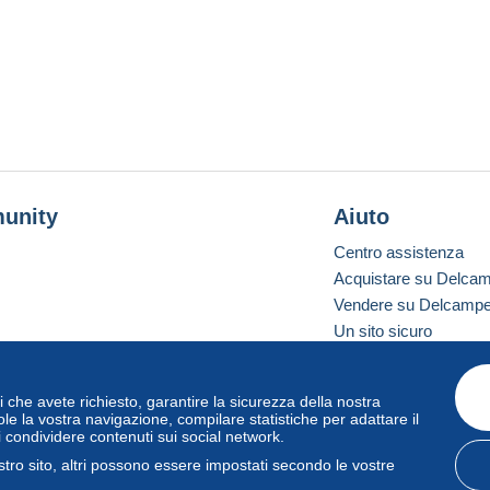
unity
Aiuto
Centro assistenza
Acquistare su Delca
Vendere su Delcamp
Un sito sicuro
vizi che avete richiesto, garantire la sicurezza della nostra
one standard
le la vostra navigazione, compilare statistiche per adattare il
i condividere contenuti sui social network.
tro sito, altri possono essere impostati secondo le vostre
zo
e
privacy
.
Gestione dei cookie