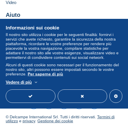
Aggiungere questo venditore ai preferiti
Video
2,10 €
Contattare il venditore
Inserisci questo venditore in Lista Nera
Aiuto
Lettera raccomandata (formato normale/piccolo)
e assicurata (con tracciamento)
Centro assistenza
Informazioni sui cookie
9,00 €
Acquistare su Delcampe
Il nostro sito utilizza i cookie per le seguenti finalità: fornirvi i
Vendere su Delcampe
servizi che avete richiesto, garantire la sicurezza della nostra
piattaforma, ricordare le vostre preferenze per rendere più
Un sito sicuro
Condizioni di pagamento:
piacevole la vostra navigazione, compilare statistiche per
adattare il nostro sito alle vostre esigenze, visualizzare video e
Tutti i pagamenti vengono effettuati tramite
carta di
permettervi di condividere contenuti sui social network.
credito/debito
o bonifico sul saldo. Non si effettuano
Alcuni di questi cookie sono necessari per il funzionamento del
pagamenti con assegno o bonifico bancario diretto al
nostro sito, altri possono essere impostati secondo le vostre
venditore.
preferenze.
Per saperne di più
L'acquirente utilizza i metodi di pagamento disponibili su
Vedere di più
Italiano
USD
Versione standard
Americ
Delcampe nella pagina "
I miei acquisti: Da pagare
".
Un pagamento non effettuato tramite
carta di
credito/debito
o bonifico sul saldo sarà rimborsato dal
venditore all'acquirente. Un acquisto non pagato può
comportare conseguenze sul conto dell'acquirente.
© Delcampe International Srl. Tutti i diritti riservati.
Termini di
utilizzo
e
privacy
.
Gestione dei cookie
Se le Condizioni di vendita del venditore includono