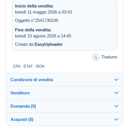
Inizio della vendita:
lunedì 11 maggio 2026 a 03:43
Oggetto n°2541730100
Fine della vendita:
lunedì 10 agosto 2026 a 14:45
Creato da
EasyUploader
Tradurre
CPA - ETAT : BON
Condizioni di vendita
Venditore
Dettagli delle condizioni di vendita
Domanda (0)
Invio
stabilo
100%
(54658x)
Spedizione dopo il pagamento entro 5 giorni
Acquisti (0)
PRO
Negozio
Garanzia: