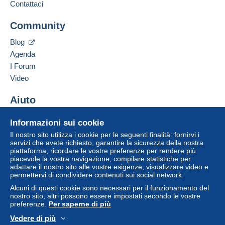
disponibili su Delcampe nella pagina "
I miei
Contattaci
acquisti: Da pagare
".
Aggiungere questo venditore ai preferiti
Community
Contattare il venditore
Un pagamento non effettuato tramite
il sistema di
Inserisci questo venditore in Lista Nera
pagamento integrato nel sito
sarà rimborsato dal
Blog
venditore all'acquirente. Un acquisto non pagato
Agenda
può comportare conseguenze sul conto
I Forum
dell'acquirente.
Video
Se le Condizioni di vendita del venditore includono
clausole relative al pagamento, queste sono da
Aiuto
considerarsi nulle e non dovute. Le condizioni di
Centro assistenza
pagamento del sito Delcampe, definite nelle
Informazioni sui cookie
Acquistare su Delcampe
condizioni d'uso
, sono le uniche applicabili.
Il nostro sito utilizza i cookie per le seguenti finalità: fornirvi i
Vendere su Delcampe
servizi che avete richiesto, garantire la sicurezza della nostra
Gli acquisti devono essere pagati entro
14 giorni
piattaforma, ricordare le vostre preferenze per rendere più
Un sito sicuro
dal ricevimento della richiesta di pagamento del
piacevole la vostra navigazione, compilare statistiche per
venditore.
adattare il nostro sito alle vostre esigenze, visualizzare video e
permettervi di condividere contenuti sui social network.
Alcuni di questi cookie sono necessari per il funzionamento del
- POUR LES ACHATS DE CARTE POSTALE -
nostro sito, altri possono essere impostati secondo le vostre
preferenze.
Per saperne di più
Vedere di più
- POUR
LA FRANCE
:
1.90
,
( POUR
€