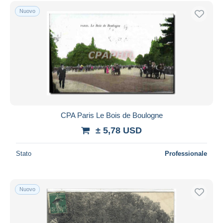
Spedizione gratuita
Nuovo
Metodi di pagamento
PayPal
Bonifico bancario
Visa
Mastercard
Bancontact
iDeal
CPA Paris Le Bois de Boulogne
Maestro
± 5,78 USD
Deselezionare tutto
Stato
Professionale
Residenza del venditore
Tutto il mondo
Nuovo