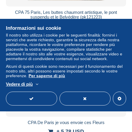
CPA 75 Paris, Les buttes chaumont artistique, le pont
suspendu et le Belvédère (pk121223)
± 2,31 USD
Informazioni sui cookie
Il nostro sito utilizza i cookie per le seguenti finalità: fornirvi i
Stato
Residenziale
servizi che avete richiesto, garantire la sicurezza della nostra
piattaforma, ricordare le vostre preferenze per rendere più
piacevole la vostra navigazione, compilare statistiche per
adattare il nostro sito alle vostre esigenze, visualizzare video e
permettervi di condividere contenuti sui social network.
Nuovo
Alcuni di questi cookie sono necessari per il funzionamento del
nostro sito, altri possono essere impostati secondo le vostre
preferenze.
Per saperne di più
Vedere di più
CPA De Paris je vous envoie ces Fleurs
± 5,78 USD