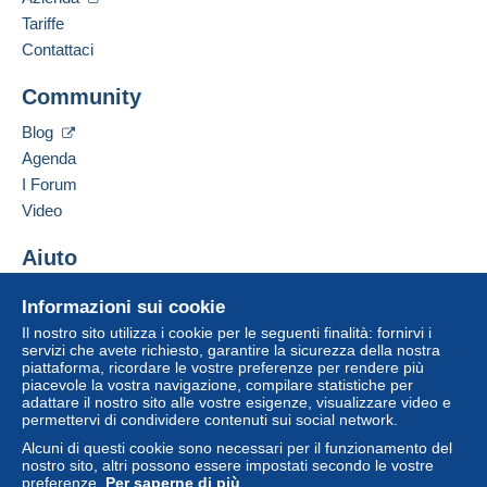
Francese,
Inglese (Regno Unito),
Tedesco
Tariffe
3
Il venditore ti offre le spese di spedizione!
Contattaci
Indirizzo professionale:
Bernard BONNET
Soddisfare una delle condizioni:
Community
3 Impasse de la Gimond
da 140,00 € di acquisti.
42140
CHAZELLES SUR LYON
Blog
Francia
Agenda
I Forum
Aggiungere questo venditore ai preferiti
Video
Contattare il venditore
Per una maggiore sicurezza, il venditore ti
Inserisci questo venditore in Lista Nera
Aiuto
chiede di optare per un metodo di spedizione
con tracciabilità per gli acquisti:
Centro assistenza
Informazioni sui cookie
da 40,00 € di acquisti.
Acquistare su Delcampe
Il nostro sito utilizza i cookie per le seguenti finalità: fornirvi i
Vendere su Delcampe
servizi che avete richiesto, garantire la sicurezza della nostra
piattaforma, ricordare le vostre preferenze per rendere più
Un sito sicuro
Zona 1
piacevole la vostra navigazione, compilare statistiche per
adattare il nostro sito alle vostre esigenze, visualizzare video e
permettervi di condividere contenuti sui social network.
Zona 2
Alcuni di questi cookie sono necessari per il funzionamento del
nostro sito, altri possono essere impostati secondo le vostre
Zona 3
preferenze.
Per saperne di più