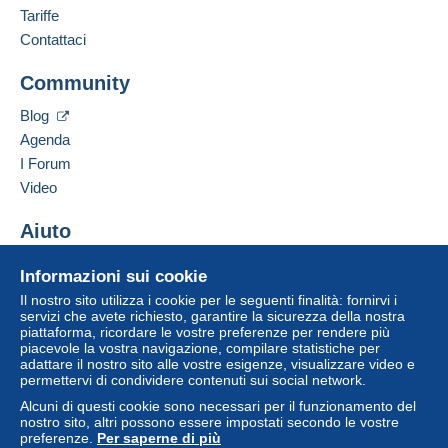
Francese,
Inglese (Regno Unito),
Tedesco
Tariffe
3
Il venditore ti offre le spese di spedizione!
Contattaci
Indirizzo professionale:
Bernard BONNET
Soddisfare una delle condizioni:
Community
3 Impasse de la Gimond
da 140,00 € di acquisti.
42140
CHAZELLES SUR LYON
Blog
Francia
Agenda
I Forum
Aggiungere questo venditore ai preferiti
Video
Contattare il venditore
Per una maggiore sicurezza, il venditore ti
Inserisci questo venditore in Lista Nera
Aiuto
chiede di optare per un metodo di spedizione
con tracciabilità per gli acquisti:
Centro assistenza
Informazioni sui cookie
da 40,00 € di acquisti.
Acquistare su Delcampe
Il nostro sito utilizza i cookie per le seguenti finalità: fornirvi i
Vendere su Delcampe
servizi che avete richiesto, garantire la sicurezza della nostra
piattaforma, ricordare le vostre preferenze per rendere più
Un sito sicuro
Zona 1
piacevole la vostra navigazione, compilare statistiche per
adattare il nostro sito alle vostre esigenze, visualizzare video e
permettervi di condividere contenuti sui social network.
Zona 2
Alcuni di questi cookie sono necessari per il funzionamento del
nostro sito, altri possono essere impostati secondo le vostre
Zona 3
preferenze.
Per saperne di più