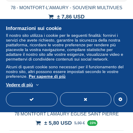
78 - MONTFORT-L'AMAURY - SOUVENIR MULTIVUES
± 7,86 USD
Informazioni sui cookie
Stato
Professionista
Il nostro sito utilizza i cookie per le seguenti finalità: fornirvi i
servizi che avete richiesto, garantire la sicurezza della nostra
piattaforma, ricordare le vostre preferenze per rendere più
piacevole la vostra navigazione, compilare statistiche per
adattare il nostro sito alle vostre esigenze, visualizzare video e
permettervi di condividere contenuti sui social network.
Alcuni di questi cookie sono necessari per il funzionamento del
nostro sito, altri possono essere impostati secondo le vostre
preferenze.
Per saperne di più
Vedere di più
78 MONTFORT L AMAURY EGLISE SAINT PIERRE
± 5,80 USD
5,90 €
-15%