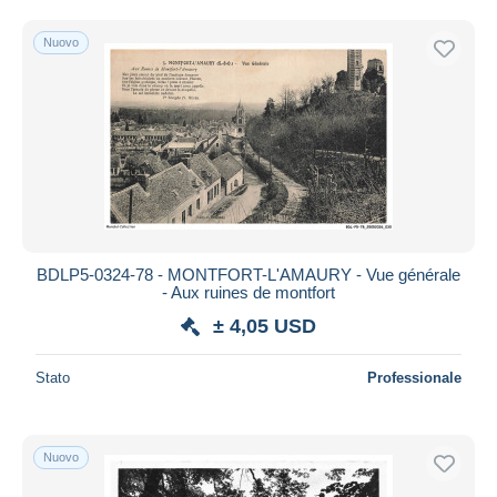
Spedizione gratuita
Nuovo
Metodi di pagamento
PayPal
Bonifico bancario
Visa
Mastercard
Bancontact
iDeal
BDLP5-0324-78 - MONTFORT-L'AMAURY - Vue générale
Maestro
- Aux ruines de montfort
Deselezionare tutto
± 4,05 USD
Residenza del venditore
Stato
Professionale
Tutto il mondo
Nuovo