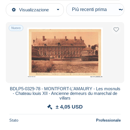
Tipo di vendita
Visualizzazione
Categorie principali
In corso
Cartoline
Prezzo fisso
Europa
Nuovo
Asta con offerte
Francia
Aste senza offerte
[78] Yvelines
Casa d'aste
Venduti
Montfort l'Amaury
Durata
Tutte le durate
Nuovo da
giorni
BDLP5-0329-78 - MONTFORT-L'AMAURY - Les mosnuls
- Chateau louis XII - Ancienne demeurs du marechal de
Chiude fra
ora
villars
± 4,05 USD
Prezzo
Dalle
a
USD
USD
Stato
Professionale
Solo sconto