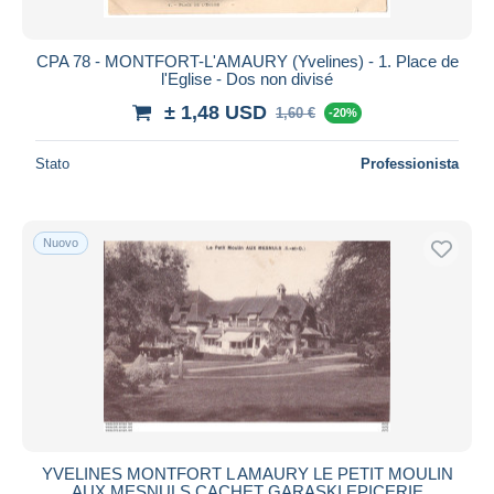
CPA 78 - MONTFORT-L'AMAURY (Yvelines) - 1. Place de
l'Eglise - Dos non divisé
± 1,48 USD
1,60 €
-20%
Stato
Professionista
Nuovo
YVELINES MONTFORT L AMAURY LE PETIT MOULIN
AUX MESNULS CACHET GARASKI EPICERIE