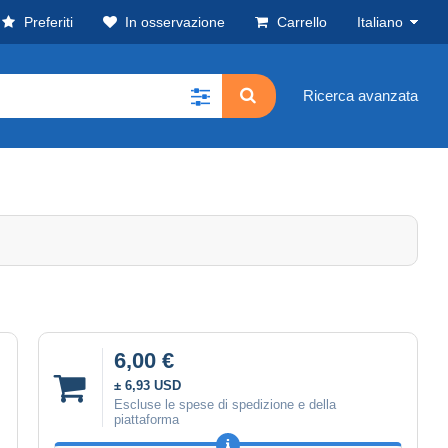
Preferiti
In osservazione
Carrello
Italiano
Ricerca avanzata
6,00 €
± 6,93 USD
Escluse le spese di spedizione e della
piattaforma