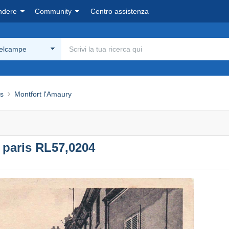
ndere
Community
Centro assistenza
Delcampe
es
Montfort l'Amaury
paris RL57,0204