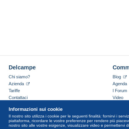
Delcampe
Comm
Chi siamo?
Blog
Azienda
Agenda
Tariffe
I Forum
Contattaci
Video
Informazioni sui cookie
Il nostro sito utilizza i cookie per le seguenti finalità: fornirvi i ser
Italiano
USD
America/Indiana/Vevay
Versi
piattaforma, ricordare le vostre preferenze per rendere più piacevo
nostro sito alle vostre esigenze, visualizzare video e permettervi d