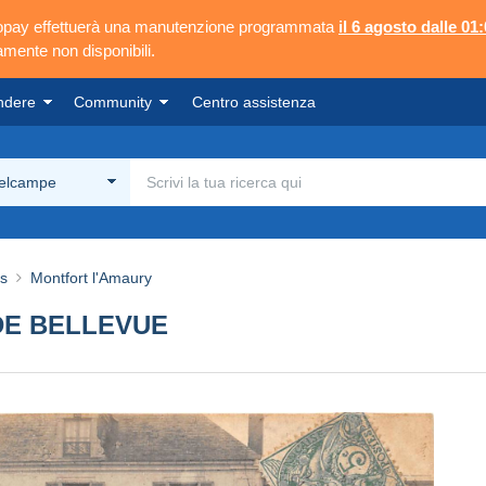
ngopay effettuerà una manutenzione programmata
il 6 agosto dalle 01:
mente non disponibili.
ndere
Community
Centro assistenza
Delcampe
es
Montfort l'Amaury
DE BELLEVUE