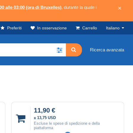
00 alle 03:00 (ora di Bruxelles)
, durante la quale i
×
Preferiti
In osservazione
Carrello
Italiano
Ricerca avanzata
11,90 €
± 13,75 USD
Escluse le spese di spedizione e della
piattaforma