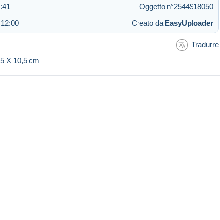
:41
Oggetto n°2544918050
 12:00
Creato da
EasyUploader
Tradurre
 15 X 10,5 cm