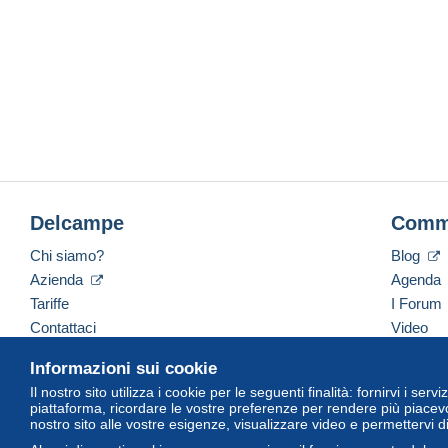
Delcampe
Comm
Chi siamo?
Blog
Azienda
Agenda
Tariffe
I Forum
Contattaci
Video
Informazioni sui cookie
Il nostro sito utilizza i cookie per le seguenti finalità: fornirvi i ser
Italiano
USD
America/Indiana/Vevay
Versi
piattaforma, ricordare le vostre preferenze per rendere più piacevo
nostro sito alle vostre esigenze, visualizzare video e permettervi d