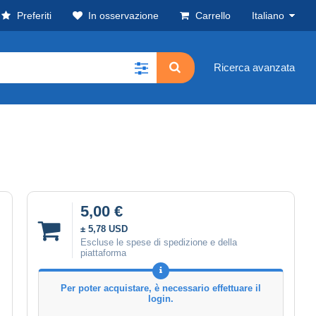
Preferiti
In osservazione
Carrello
Italiano
Ricerca avanzata
5,00 €
± 5,78 USD
Escluse le spese di spedizione e della
piattaforma
Per poter acquistare, è necessario effettuare il
login.