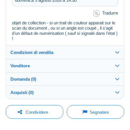
domenica 9 agosto 2026 a 14:30
Tradurre
objet de collection - si un trait de couleur apparait sur le
scan du document , ou si un angle est coupé , il s'agit
d'un défaut de numérisation ( sauf si signalé dans l'état )
!
Condizioni di vendita
Venditore
Destinazione:
Vedi l'elenco dei paesi
Domanda (0)
Karto86
100%
(53418x)
Invio:
Acquisti (0)
Invio dopo il pagamento
PRO
Negozio
Spese:
A carico dell'acquirente
Per inviare una domanda devi aprire una
Ultimo aggiornamento: 06:43:42
Condividere
Segnalare
sessione.
Cognome:
Metodi di pagamento:
AUX VIEUX PAPIERS
Nessun acquisto per il momento. Fallo per primo!
Aprire una sessione