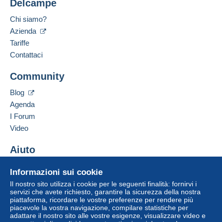
Delcampe
Metodi di pagamento:
Chi siamo?
Il venditore ti offre le spese di spedizione!
Azienda
Lingue parlate:
Soddisfare una delle condizioni:
Francese,
Inglese (Regno Unito)
Tariffe
da 250,00 € di acquisti.
Contattaci
Indirizzo professionale:
SAS CLEMENT MARECHAL
Community
14 PAS DES PANORAMAS
75002
PARIS
Blog
Francia
Agenda
Per una maggiore sicurezza, il venditore ti
I Forum
chiede di optare per un metodo di spedizione
Aggiungere questo venditore ai preferiti
Video
con tracciabilità per gli acquisti:
Contattare il venditore
Inserisci questo venditore in Lista Nera
da 34,00 € di acquisti.
Aiuto
Centro assistenza
Informazioni sui cookie
Zona 1
Acquistare su Delcampe
Il nostro sito utilizza i cookie per le seguenti finalità: fornirvi i
Vendere su Delcampe
servizi che avete richiesto, garantire la sicurezza della nostra
Zona 2
piattaforma, ricordare le vostre preferenze per rendere più
Un sito sicuro
piacevole la vostra navigazione, compilare statistiche per
adattare il nostro sito alle vostre esigenze, visualizzare video e
Zona 3