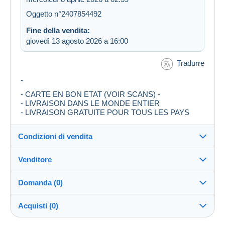
Oggetto n°2407854492
Fine della vendita:
giovedì 13 agosto 2026 a 16:00
Tradurre
-
- CARTE EN BON ETAT (VOIR SCANS) -
- LIVRAISON DANS LE MONDE ENTIER
- LIVRAISON GRATUITE POUR TOUS LES PAYS
Condizioni di vendita
Venditore
Dettagli delle condizioni di vendita
Domanda (0)
Invio
Tivicart30
100%
(2658x)
Spedizione dopo il pagamento entro 3 giorni
Acquisti (0)
PRO
Negozio
Garanzia: