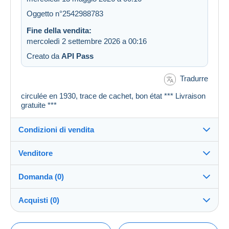
Oggetto n°2542988783
Fine della vendita:
mercoledì 2 settembre 2026 a 00:16
Creato da
API Pass
Tradurre
circulée en 1930, trace de cachet, bon état *** Livraison
gratuite ***
Condizioni di vendita
Venditore
Dettagli delle condizioni di vendita
Domanda (0)
Invio
cartespostales_de
100%
(176914x)
Spedizione dopo il pagamento entro 1 giorni
Acquisti (0)
PRO
Negozio
Garanzia:
Diritto di recesso
|
Spese di restituzione a carico