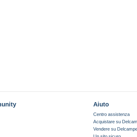
unity
Aiuto
Centro assistenza
Acquistare su Delca
Vendere su Delcamp
Un sito sicuro