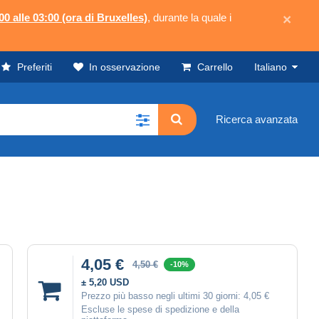
00 alle 03:00 (ora di Bruxelles)
, durante la quale i
×
Preferiti
In osservazione
Carrello
Italiano
Ricerca avanzata
4,05 €
4,50 €
-10%
± 5,20 USD
Prezzo più basso negli ultimi 30 giorni:
4,05 €
Escluse le spese di spedizione e della