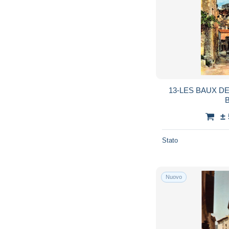
13-LES BAUX D
B
±
Stato
Nuovo