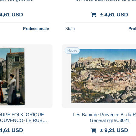
 4,61 USD
± 4,61 USD
Professionale
Stato
Pro
Nuovo
OUPE FOLKLORIQUE
Les-Baux-de-Provence B.-du-R
ROUVENCO- LE RUBAN
Général ngl #C3021
PROVENCE
 4,61 USD
± 9,21 USD