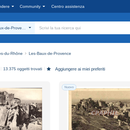
ndere
Community
Centro assistenza
ux-de-Provence
es-du-Rhône
Les-Baux-de-Provence
13.375 oggetti trovati
Aggiungere ai miei preferiti
Nuovo