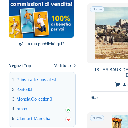
Nuovo
La tua pubblicità qui?
Negozi Top
Vedi tutto
13-LES BAUX D
B
Prins-cartespostales
±
Karto86
Stato
MondialCollection
ranas
Clement-Marechal
Nuovo