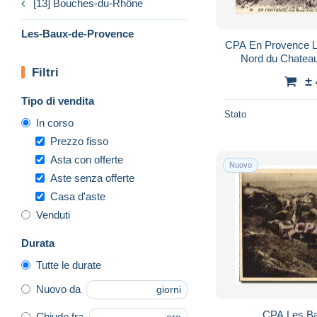
[13] Bouches-du-Rhône
Les-Baux-de-Provence
CPA En Provence Le
Nord du Chateau
Filtri
±
Tipo di vendita
Stato
In corso
Prezzo fisso
Asta con offerte
Nuovo
Aste senza offerte
Casa d'aste
Venduti
Durata
Tutte le durate
Nuovo da
giorni
CPA Les Ba
Chiude fra