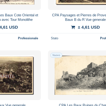
s Baux Cote Oriental et
CPA Paysages et Pierres de Prov
 avec Tour Monolithe
Baux B du R Vue generale
 4,61 USD
± 4,61 USD
Professionale
Stato
Pro
Nuovo
ux Vue generale
CPA Les Baux Ruines du Cha