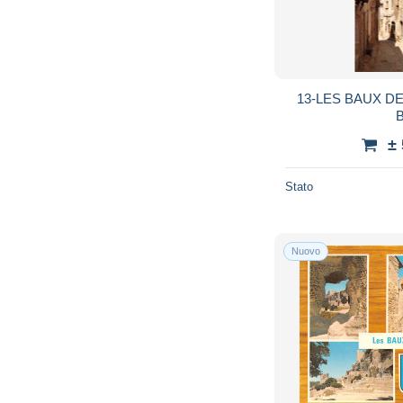
13-LES BAUX D
B
±
Stato
Nuovo