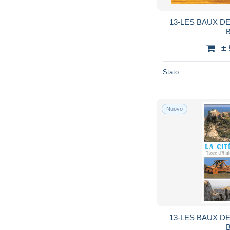
13-LES BAUX D
B
±
Stato
Nuovo
13-LES BAUX D
B