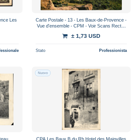
ence Les
Carte Postale - 13 - Les Baux-de-Provence -
Vue d'ensemble - CPM - Voir Scans Recto-
Verso
± 1,73 USD
fessionale
Stato
Professionista
Nuovo
teau
CPA Les Baux B du Rh Hotel des Mainvilles