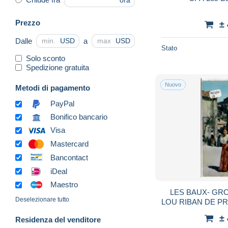
ora
Prezzo
±
Dalle
a
USD
USD
Stato
Solo sconto
Spedizione gratuita
Nuovo
Metodi di pagamento
PayPal
Bonifico bancario
Visa
Mastercard
Bancontact
iDeal
Maestro
LES BAUX- GR
Deselezionare tutto
LOU RIBAN DE P
DE 
±
Residenza del venditore