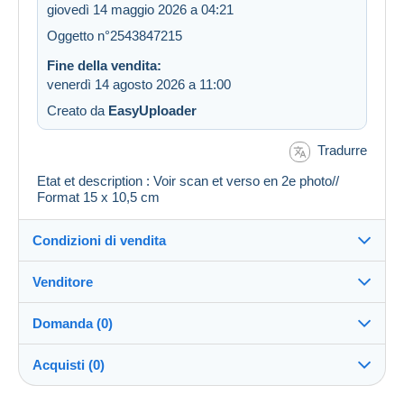
giovedì 14 maggio 2026 a 04:21
Oggetto n°2543847215
Fine della vendita:
venerdì 14 agosto 2026 a 11:00
Creato da
EasyUploader
Tradurre
Etat et description : Voir scan et verso en 2e photo//
Format 15 x 10,5 cm
Condizioni di vendita
Venditore
Dettagli delle condizioni di vendita
Domanda (0)
Invio
regislmx
100%
(63009x)
Spedizione dopo il pagamento entro 14 giorni
Acquisti (0)
PRO
Negozio
Garanzia: