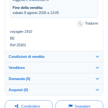
Fine della vendita:
sabato 8 agosto 2026 a 13:05
Tradurre
voyagée 1910
BE
Ref 25301
Condizioni di vendita
Venditore
Destinazione:
Vedi l'elenco dei paesi
Domanda (0)
cartobs
100%
(34752x)
Invio:
Acquisti (0)
Invio dopo il pagamento
PRO
Negozio
Spese:
A carico dell'acquirente
Per inviare una domanda devi aprire una
Ultimo aggiornamento: 07:30:51
Condividere
Segnalare