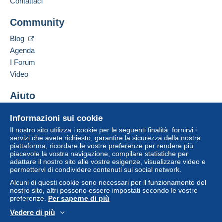
Contattaci
acquisti: Da pagare
".
Aggiungere questo venditore ai preferiti
Community
Contattare il venditore
Un pagamento non effettuato tramite
il sistema di
Inserisci questo venditore in Lista Nera
pagamento integrato nel sito
sarà rimborsato dal
Blog
venditore all'acquirente. Un acquisto non pagato
Agenda
può comportare conseguenze sul conto
I Forum
dell'acquirente.
Video
Se le Condizioni di vendita del venditore includono
clausole relative al pagamento, queste sono da
Aiuto
considerarsi nulle e non dovute. Le condizioni di
Centro assistenza
pagamento del sito Delcampe, definite nelle
Informazioni sui cookie
Acquistare su Delcampe
condizioni d'uso
, sono le uniche applicabili.
Il nostro sito utilizza i cookie per le seguenti finalità: fornirvi i
Vendere su Delcampe
servizi che avete richiesto, garantire la sicurezza della nostra
Gli acquisti devono essere pagati entro
14 giorni
piattaforma, ricordare le vostre preferenze per rendere più
Un sito sicuro
dal ricevimento della richiesta di pagamento del
piacevole la vostra navigazione, compilare statistiche per
venditore.
adattare il nostro sito alle vostre esigenze, visualizzare video e
permettervi di condividere contenuti sui social network.
Alcuni di questi cookie sono necessari per il funzionamento del
Détails des conditions de vente
nostro sito, altri possono essere impostati secondo le vostre
preferenze.
Per saperne di più
Expédition:
Envoi après
Vedere di più
paiement dans les 3 jours
Italiano
USD
Versione standard
Americ