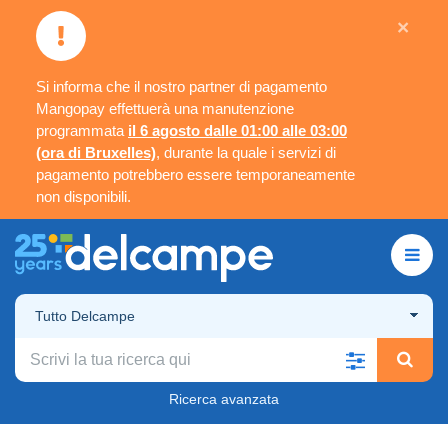
×
Si informa che il nostro partner di pagamento
Mangopay effettuerà una manutenzione
programmata
il 6 agosto dalle 01:00 alle 03:00
(ora di Bruxelles)
, durante la quale i servizi di
pagamento potrebbero essere temporaneamente
non disponibili.
Tutto Delcampe
Ricerca avanzata