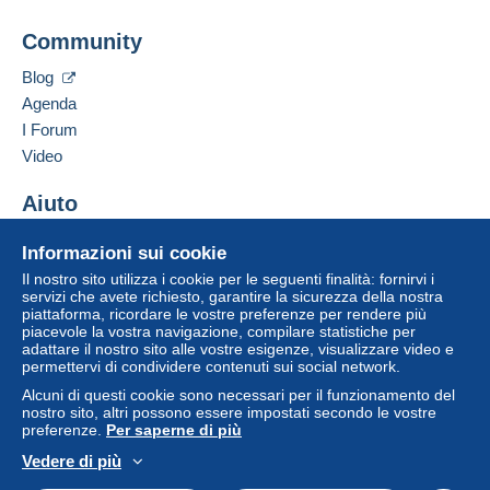
Indirizzo professionale:
Mondial Collection
Community
13 CHEMIN DE TORREILLES
Zona 1
66510
Saint-Hippolyte
Blog
Francia
Agenda
Zona 2
I Forum
Aggiungere questo venditore ai preferiti
Video
Questa zona comprende
un paese
.
Contattare il venditore
Inserisci questo venditore in Lista Nera
Aiuto
Metodo di spedizione
Per accedere alle informazioni
sulla consegna, è necessario
Centro assistenza
essere un utente registrato ed
Pagamento con:
Informazioni sui cookie
Acquistare su Delcampe
effettuare il login.
Il nostro sito utilizza i cookie per le seguenti finalità: fornirvi i
Vendere su Delcampe
Lettera (formato normale/piccolo)
servizi che avete richiesto, garantire la sicurezza della nostra
Registr
piattaforma, ricordare le vostre preferenze per rendere più
Un sito sicuro
Login
2,50 €
ati
piacevole la vostra navigazione, compilare statistiche per
adattare il nostro sito alle vostre esigenze, visualizzare video e
Lettera tracciata (lettera normale/piccola)
permettervi di condividere contenuti sui social network.
4,00 €
Alcuni di questi cookie sono necessari per il funzionamento del
nostro sito, altri possono essere impostati secondo le vostre
preferenze.
Per saperne di più
Lettera raccomandata (formato normale/piccolo)
e assicurata (con tracciamento)
Vedere di più
Italiano
USD
Versione standard
Americ
8,00 €