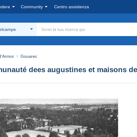
ndere
Community
Centro assistenza
Delcampe
d'Armor
Gouarec
auté dees augustines et maisons de 