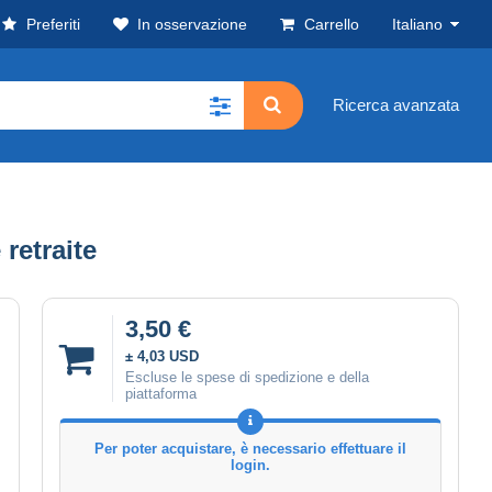
Preferiti
In osservazione
Carrello
Italiano
Ricerca avanzata
retraite
3,50 €
± 4,03 USD
Escluse le spese di spedizione e della
piattaforma
Per poter acquistare, è necessario effettuare il
login.