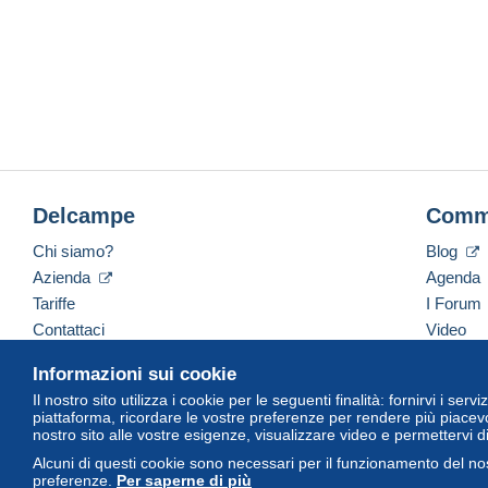
Delcampe
Comm
Chi siamo?
Blog
Azienda
Agenda
Tariffe
I Forum
Contattaci
Video
Informazioni sui cookie
Il nostro sito utilizza i cookie per le seguenti finalità: fornirvi i ser
Italiano
USD
America/Indiana/Vevay
Versi
piattaforma, ricordare le vostre preferenze per rendere più piacevo
nostro sito alle vostre esigenze, visualizzare video e permettervi d
Alcuni di questi cookie sono necessari per il funzionamento del nos
preferenze.
Per saperne di più
© Delcampe International Srl. Tutti i diritti riservati.
Termini di utiliz