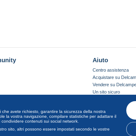
unity
Aiuto
Centro assistenza
Acquistare su Delca
Vendere su Delcamp
Un sito sicuro
vizi che avete richiesto, garantire la sicurezza della nostra
one standard
le la vostra navigazione, compilare statistiche per adattare il
i condividere contenuti sui social network.
tro sito, altri possono essere impostati secondo le vostre
zo
e
privacy
.
Gestione dei cookie