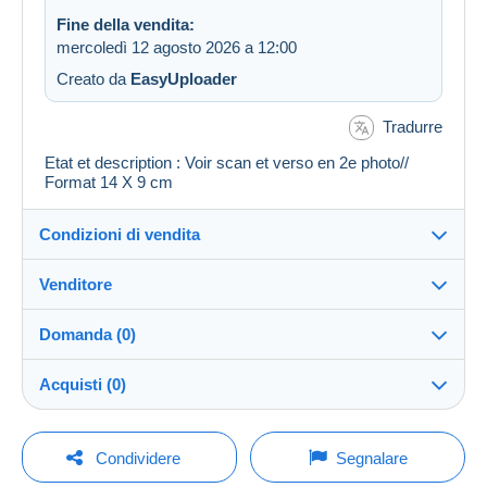
Fine della vendita:
mercoledì 12 agosto 2026 a 12:00
Creato da
EasyUploader
Tradurre
Etat et description : Voir scan et verso en 2e photo//
Format 14 X 9 cm
Condizioni di vendita
Venditore
Dettagli delle condizioni di vendita
Domanda (0)
Invio
cartalis
100%
(42859x)
Spedizione dopo il pagamento entro 14 giorni
Acquisti (0)
PRO
Negozio
Garanzia:
Diritto di recesso
|
Spese di restituzione a carico
Per inviare una domanda devi aprire una
Ultimo aggiornamento: 11:56:41
Condividere
Segnalare
dell'acquirente.
sessione.
Cognome: