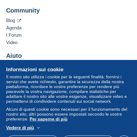
acquisti: Da pagare
".
Aggiungere questo venditore ai preferiti
Community
Contattare il venditore
Un pagamento non effettuato tramite
il sistema di
Inserisci questo venditore in Lista Nera
pagamento integrato nel sito
sarà rimborsato dal
Blog
venditore all'acquirente. Un acquisto non pagato
Agenda
può comportare conseguenze sul conto
I Forum
dell'acquirente.
Video
Se le Condizioni di vendita del venditore includono
clausole relative al pagamento, queste sono da
Aiuto
considerarsi nulle e non dovute. Le condizioni di
Centro assistenza
pagamento del sito Delcampe, definite nelle
Informazioni sui cookie
Acquistare su Delcampe
condizioni d'uso
, sono le uniche applicabili.
Il nostro sito utilizza i cookie per le seguenti finalità: fornirvi i
Vendere su Delcampe
servizi che avete richiesto, garantire la sicurezza della nostra
Gli acquisti devono essere pagati entro
14 giorni
piattaforma, ricordare le vostre preferenze per rendere più
Un sito sicuro
dal ricevimento della richiesta di pagamento del
piacevole la vostra navigazione, compilare statistiche per
venditore.
adattare il nostro sito alle vostre esigenze, visualizzare video e
permettervi di condividere contenuti sui social network.
Garanzia:
Alcuni di questi cookie sono necessari per il funzionamento del
Diritto di recesso
|
Spese di restituzione a carico
nostro sito, altri possono essere impostati secondo le vostre
dell'acquirente.
preferenze.
Per saperne di più
Per conoscere i termini per il reso e per il rimborso
Vedere di più
dell'oggetto
consulta la Carta Delcampe
.
Italiano
USD
Versione standard
Americ