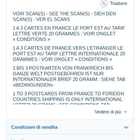
Tradurre
VOIR SCAN(S) - SEE THE SCAN(S) - SIEH DEN
SCAN(S) - VER EL SCANS
1 A 3 CARTES EN FRANCE LE PORT EST AU TARIF
LETTRE VERTE 20 GRAMMES : VOIR ONGLET
« CONDITIONS »
1 A 3 CARTES DE FRANCE VERS L’ETRANGER LE
PORT EST AU TARIF LETTRE INTERNATIONALE 20
GRAMMES : VOIR ONGLET « CONDITIONS »
1 BIS 3 POSTKARTEN VON FRANKREICH BIS
GANZE WELT POSTGEBÜHREN IST NUR
INTERNATIONALER BRIEF 20 GRAMM : SIEHE TAB
«BEDINGUNGEN»
1 TO 3 POSTCARDS FROM FRANCE TO FOREIGN
COUNTRIES SHIPPING IS ONLY INTERNATIONAL
LETTER 20 GRAMS : SEE CONDITIONS TAB
Vedere di più
AUTRE POIDS VOIR ONGLET « CONDITIONS » -
OTHER WEIGHT SEE CONDITIONS TAB
Condizioni di vendita