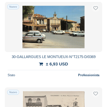
Solo sconto
Nuovo
Spedizione gratuita
Metodi di pagamento
PayPal
Bonifico bancario
Visa
Mastercard
Bancontact
30-GALLARGUES LE MONTUEUX-N°T2175-D/0369
iDeal
± 6,93 USD
Maestro
Deselezionare tutto
Stato
Professionista
Residenza del venditore
Tutto il mondo
Nuovo