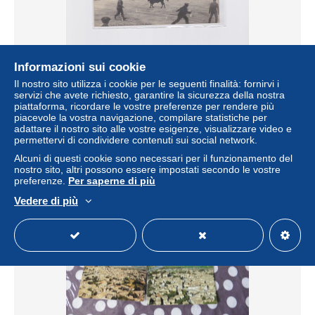
Informazioni sui cookie
GALLARGUES 30 COURSES TAUREAUX PLACE
Il nostro sito utilizza i cookie per le seguenti finalità: fornirvi i
MAIRIE
servizi che avete richiesto, garantire la sicurezza della nostra
piattaforma, ricordare le vostre preferenze per rendere più
± 5,78 USD
piacevole la vostra navigazione, compilare statistiche per
adattare il nostro sito alle vostre esigenze, visualizzare video e
permettervi di condividere contenuti sui social network.
Stato
Residenziale
Alcuni di questi cookie sono necessari per il funzionamento del
nostro sito, altri possono essere impostati secondo le vostre
preferenze.
Per saperne di più
Vedere di più