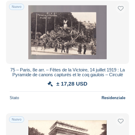
Spedizione gratuita
Nuovo
Metodi di pagamento
PayPal
Bonifico bancario
Visa
Mastercard
Bancontact
iDeal
75 – Paris, 8e arr. – Fêtes de la Victoire, 14 juillet 1919 : La
Pyramide de canons capturés et le coq gaulois – Circulé
Maestro
± 17,28 USD
Deselezionare tutto
Residenza del venditore
Stato
Residenziale
Tutto il mondo
Nuovo