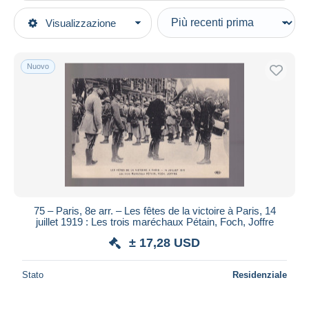
Tipo di vendita
Visualizzazione
Categorie principali
In corso
Cartoline
Prezzo fisso
Europa
Nuovo
Asta con offerte
Francia
Aste senza offerte
[75] Paris
Casa d'aste
Distretto
Venduti
Distretto: 08
Durata
Tutte le durate
Nuovo da
giorni
75 – Paris, 8e arr. – Les fêtes de la victoire à Paris, 14
juillet 1919 : Les trois maréchaux Pétain, Foch, Joffre
Chiude fra
ora
± 17,28 USD
Prezzo
Stato
Residenziale
Dalle
a
USD
USD
Solo sconto