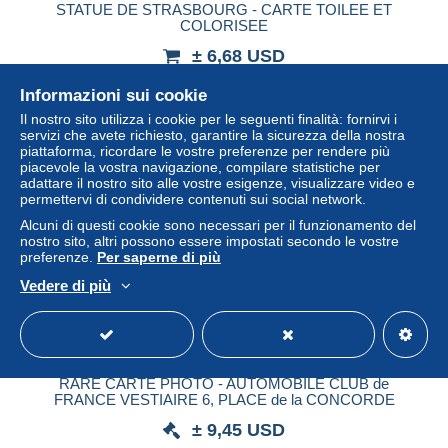
STATUE DE STRASBOURG - CARTE TOILEE ET
COLORISEE
± 6,68 USD
Informazioni sui cookie
Stato
Professionista
Il nostro sito utilizza i cookie per le seguenti finalità: fornirvi i
servizi che avete richiesto, garantire la sicurezza della nostra
piattaforma, ricordare le vostre preferenze per rendere più
piacevole la vostra navigazione, compilare statistiche per
Nuovo
adattare il nostro sito alle vostre esigenze, visualizzare video e
permettervi di condividere contenuti sui social network.
Alcuni di questi cookie sono necessari per il funzionamento del
nostro sito, altri possono essere impostati secondo le vostre
preferenze.
Per saperne di più
Vedere di più
RARE CARTE PHOTO - AUTOMOBILE CLUB de
FRANCE VESTIAIRE 6, PLACE de la CONCORDE
± 9,45 USD