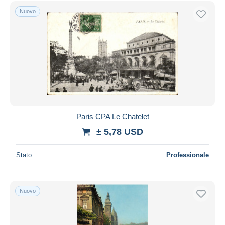
Spedizione gratuita
Nuovo
Metodi di pagamento
PayPal
Bonifico bancario
Visa
Mastercard
Bancontact
iDeal
Paris CPA Le Chatelet
Maestro
± 5,78 USD
Deselezionare tutto
Stato
Professionale
Residenza del venditore
Tutto il mondo
Nuovo