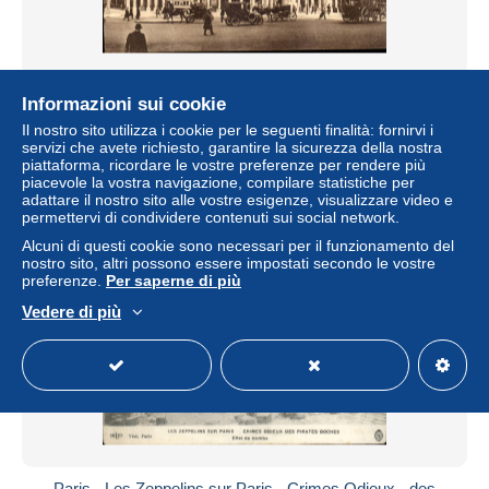
Paris CPA Le theatre francais
Informazioni sui cookie
± 5,78 USD
Il nostro sito utilizza i cookie per le seguenti finalità: fornirvi i
servizi che avete richiesto, garantire la sicurezza della nostra
piattaforma, ricordare le vostre preferenze per rendere più
Stato
Professionale
piacevole la vostra navigazione, compilare statistiche per
adattare il nostro sito alle vostre esigenze, visualizzare video e
permettervi di condividere contenuti sui social network.
Alcuni di questi cookie sono necessari per il funzionamento del
Nuovo
nostro sito, altri possono essere impostati secondo le vostre
preferenze.
Per saperne di più
Vedere di più
Paris - Les Zeppelins sur Paris - Crimes Odieux - des