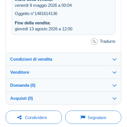
venerdì 8 maggio 2026 a 00:04
Oggetto n°1481614136
Fine della vendita:
giovedì 13 agosto 2026 a 12:00
Tradurre
Condizioni di vendita
Venditore
Destinazione:
Vedi l'elenco dei paesi
Domanda (0)
collections_passion
99%
(196537x)
Invio:
Acquisti (0)
Invio dopo il pagamento
PRO
Negozio
Spese:
A carico del venditore
Per inviare una domanda devi aprire una
Ultimo aggiornamento: 05:37:39
Condividere
Segnalare
sessione.
Cognome:
Metodi di pagamento: