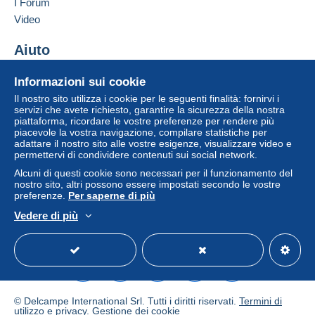
I Forum
dell'acquirente.
Video
Se le Condizioni di vendita del venditore includono
clausole relative al pagamento, queste sono da
Aiuto
considerarsi nulle e non dovute. Le condizioni di
Centro assistenza
pagamento del sito Delcampe, definite nelle
Informazioni sui cookie
Acquistare su Delcampe
condizioni d'uso
, sono le uniche applicabili.
Il nostro sito utilizza i cookie per le seguenti finalità: fornirvi i
Vendere su Delcampe
servizi che avete richiesto, garantire la sicurezza della nostra
Gli acquisti devono essere pagati entro
14 giorni
piattaforma, ricordare le vostre preferenze per rendere più
Un sito sicuro
dal ricevimento della richiesta di pagamento del
piacevole la vostra navigazione, compilare statistiche per
venditore.
adattare il nostro sito alle vostre esigenze, visualizzare video e
permettervi di condividere contenuti sui social network.
Garanzia:
Alcuni di questi cookie sono necessari per il funzionamento del
Diritto di recesso
|
Spese di restituzione a carico
nostro sito, altri possono essere impostati secondo le vostre
dell'acquirente.
preferenze.
Per saperne di più
Per conoscere i termini per il reso e per il rimborso
Vedere di più
dell'oggetto
consulta la Carta Delcampe
.
Italiano
USD
Versione standard
Americ
© Delcampe International Srl. Tutti i diritti riservati.
Termini di
port tarif postal en vigueur au
--
utilizzo
e
privacy
.
Gestione dei cookie