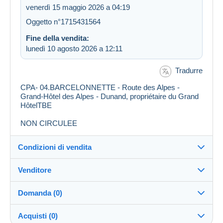
venerdì 15 maggio 2026 a 04:19
Oggetto n°1715431564
Fine della vendita:
lunedì 10 agosto 2026 a 12:11
Tradurre
CPA- 04.BARCELONNETTE - Route des Alpes -
Grand-Hôtel des Alpes - Dunand, propriétaire du Grand
HôtelTBE
NON CIRCULEE
Condizioni di vendita
Venditore
Destinazione:
Vedi l'elenco dei paesi
Domanda (0)
alanic
99%
(4384x)
Invio:
Acquisti (0)
Invio dopo il pagamento